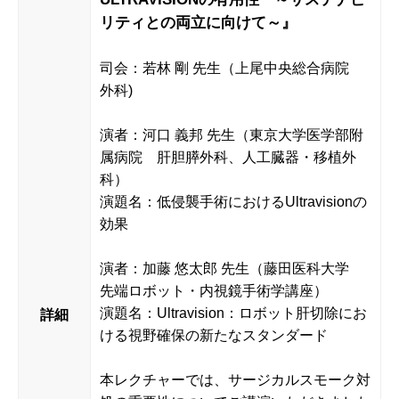
リティとの両立に向けて～』
司会：若林 剛 先生（上尾中央総合病院
外科)
演者：河口 義邦 先生（東京大学医学部附
属病院 肝胆膵外科、人工臓器・移植外
科）
演題名：低侵襲手術におけるUltravisionの
効果
演者：加藤 悠太郎 先生（藤田医科大学
先端ロボット・内視鏡手術学講座）
演題名：Ultravision：ロボット肝切除にお
詳細
ける視野確保の新たなスタンダード
本レクチャーでは、サージカルスモーク対