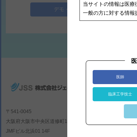
当サイトの情報は医療
デモ・サンプル依頼へ
一般の方に対する情報
医
医師
お知らせ
臨床工学技士
新商品情報
〒541-0045
大阪府大阪市中央区道修町1丁目6番7号
企業情報
JMFビル北浜01 14F