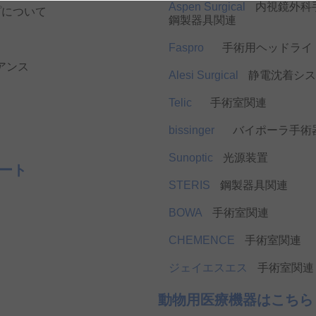
Aspen Surgical
内視鏡外科
プについて
鋼製器具関連
Faspro
手術用ヘッドライ
アンス
Alesi Surgical
静電沈着シス
Telic
手術室関連
bissinger
バイポーラ手術
Sunoptic
光源装置
ート
STERIS
鋼製器具関連
BOWA
手術室関連
CHEMENCE
手術室関連
ジェイエスエス
手術室関連
動物用医療機器はこちら