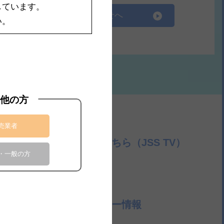
しています。
総合お問合せへ
い。
他の方
売業者
臨床動画はこちら（JSS TV）
・一般の方
連
採用情報
連
学会・セミナー情報
連