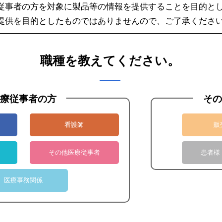
従事者の方を対象に製品等の情報を提供することを目的と
見積依頼へ
提供を目的としたものではありませんので、ご了承くださ
職種を教えてください。
療従事者の方
その
看護師
販
メーカー一覧
その他医療従事者
患者様
UNIMAX
内視鏡外科手術関
医療事務関係
PAJUNK
内視鏡外科手術関
Mediflex
内視鏡外科手術関