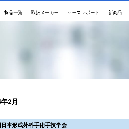
製品一覧
取扱メーカー
ケースレポート
新商品
4年2月
回日本形成外科手術手技学会