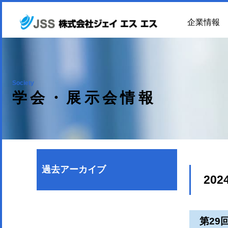
企業情報
Society
学会・展示会情報
過去アーカイブ
202
第29