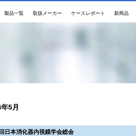
製品一覧
取扱メーカー
ケースレポート
新商品
4年5月
7回日本消化器内視鏡学会総会