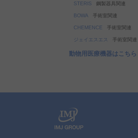
STERIS
鋼製器具関連
BOWA
手術室関連
CHEMENCE
手術室関連
ジェイエスエス
手術室関連
動物用医療機器はこちら