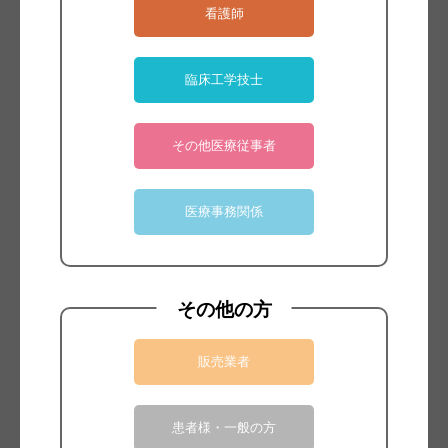
看護師
臨床工学技士
その他医療従事者
医療事務関係
ブランド：
Mediflex
その他の方
内視鏡スコープ、鉗子、レトラクタ、ネイサ
販売業者
ンソンレバーフックまで、様々なデバイスを
お好みのポジションに固定可能なサージカル
アームです。アームにより安定したスコープ
患者様・一般の方