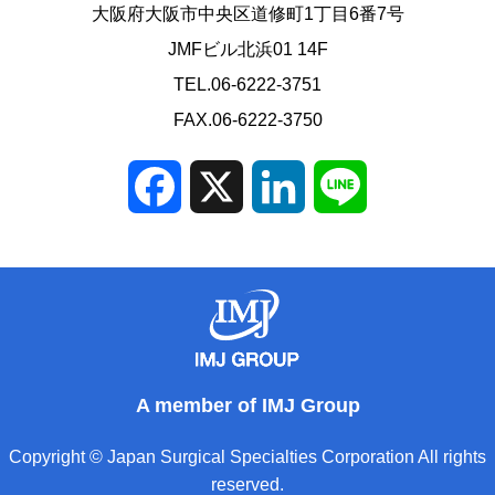
大阪府大阪市中央区道修町1丁目6番7号
JMFビル北浜01 14F
TEL.06-6222-3751
FAX.06-6222-3750
Facebook
X
LinkedIn
Line
A member of IMJ Group
Copyright © Japan Surgical Specialties Corporation All rights
reserved.