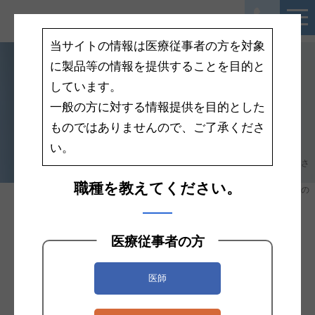
当サイトの情報は医療従事者の方を対象
>
に製品等の情報を提供することを目的と
Case Report
しています。
ケース レポート
一般の方に対する情報提供を目的とした
医療関係者の皆様にお役立ていただける製品に関する情報を提供しておりま
ものではありませんので、ご了承くださ
す。サイトで掲載されているPDFの全文閲覧にはパスワードの取得が必要で
い。
す。
パスワード取得は「ケースレポートの依頼」フォームよりお問い合わせくださ
い。
職種を教えてください。
※ケースレポートに記載されている先生のご所属及び役職は作成当時のもの
です。
小山 忠明
先生
医療従事者の方
神戸市立医療センター中央市民病院
心臓血管外科部長
医師