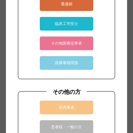
看護師
臨床工学技士
レポートタイトル
完全鏡視下MICS僧帽弁手術における良好な視
野確保の当院の工夫と医工連携によるデバイス
その他医療従事者
の開発
医療事務関係
その他の方
販売業者
患者様・一般の方