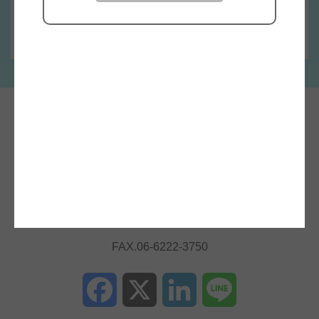
総合お問合せへ
〒541-0045
大阪府大阪市中央区道修町1丁目6番7号
JMFビル北浜01 14F
TEL.06-6222-3751
FAX.06-6222-3750
Facebook
X
LinkedIn
Line