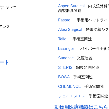
Aspen Surgical
内視鏡外科
プについて
鋼製器具関連
Faspro
手術用ヘッドライ
アンス
Alesi Surgical
静電沈着シス
Telic
手術室関連
bissinger
バイポーラ手術
Sunoptic
光源装置
ート
STERIS
鋼製器具関連
BOWA
手術室関連
CHEMENCE
手術室関連
ジェイエスエス
手術室関連
動物用医療機器はこちら