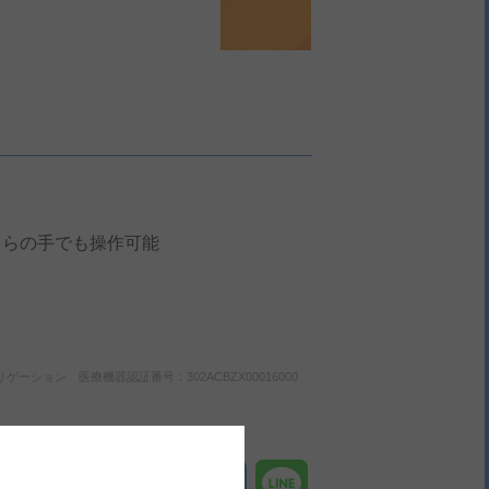
ちらの手でも操作可能
ション 医療機器認証番号：302ACBZX00016000
Facebook
X
LinkedIn
Line