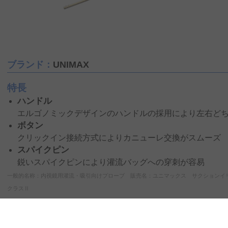
ブランド：
UNIMAX
特長
ハンドル
エルゴノミックデザインのハンドルの採用により左右ど
ボタン
クリックイン接続方式によりカニューレ交換がスムーズ
スパイクピン
鋭いスパイクピンにより灌流バッグへの穿刺が容易
一般的名称：内視鏡用灌流・吸引向けプローブ 販売名：ユニマックス サクションイリゲー
クラスⅡ
メーカー総合カタログ