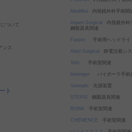
Mediflex
内視鏡外科手術関
Aspen Surgical
内視鏡外科
プについて
鋼製器具関連
Faspro
手術用ヘッドライ
アンス
Alesi Surgical
静電沈着シス
Telic
手術室関連
bissinger
バイポーラ手術
Sunoptic
光源装置
ート
STERIS
鋼製器具関連
BOWA
手術室関連
CHEMENCE
手術室関連
ジェイエスエス
手術室関連