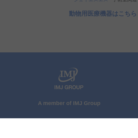
動物用医療機器はこちら
A member of IMJ Group
yright © Japan Surgical Specialties Corporation All rights reser